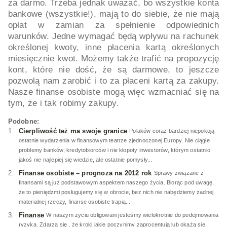
za darmo. Trzeba jednak uważać, bo wszystkie konta
bankowe (wszystkie!), mają to do siebie, że nie mają
opłat w zamian za spełnienie odpowiednich
warunków. Jedne wymagać będą wpływu na rachunek
określonej kwoty, inne płacenia kartą określonych
miesięcznie kwot. Możemy także trafić na propozycję
kont, które nie dość, że są darmowe, to jeszcze
pozwolą nam zarobić i to za płaceni kartą za zakupy.
Nasze finanse osobiste mogą więc wzmacniać się na
tym, że i tak robimy zakupy.
Podobne:
Cierpliwość też ma swoje granice
Polaków coraz bardziej niepokoją
ostatnie wydarzenia w finansowym teatrze zjednoczonej Europy. Nie ciągłe
problemy banków, kredytobiorców i nie kłopoty inwestorów, którym ostatnio
jakoś nie najlepiej się wiedzie, ale ostatnie pomysły...
Finanse osobiste – prognoza na 2012 rok
Sprawy związane z
finansami są już podstawowym aspektem naszego życia. Biorąc pod uwagę,
że to pieniędzmi posługujemy się w obrocie, bez nich nie nabędziemy żadnej
materialnej rzeczy, finanse osobiste trapią...
Finanse
W naszym życiu obligowani jesteśmy wielokrotnie do podejmowania
ryzyka. Zdarza się , że kroki jakie poczynimy zaprocentują lub okażą się