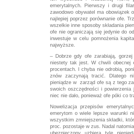
emerytalnych. Pierwszy i drugi fil
zawodowo obywatel ma obowiązek okre
najlepiej poprzez porównanie ofe. Trz
wszelkie inne sposoby składania pie
ofe nie ograniczają się jedynie do o
inwestuje w celu pomnożenia kapita
najwyższe.
– Dobrze gdy ofe zarabiają, gorzej
niestety tak jest. W chwili obecnej 
procentach. I chyba nie odrobią, pon
znów zaczynają tracić. Dlatego n
pieniądze w
zarząd ofe są z tego z
swoich oszczędności i powierzenia j
niec nie dało, ponieważ ofe póki co t
Nowelizacja przepisów emerytaln
emerytom o wiele lepsze warunki n
wszystkim zmniejszenia składki, któr
proc. pozostaje w zus. Nadal natomiast 
ubezpieczony uzbiera tyle pieni