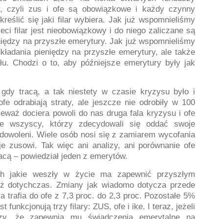
ar, czyli zus i ofe są obowiązkowe i każdy czynny
ślić się jaki filar wybiera. Jak już wspomnieliśmy
eci filar jest nieobowiązkowy i do niego zaliczane są
niędzy na przyszłe emerytury. Jak już wspomnieliśmy
dkładania pieniędzy na przyszłe emerytury, ale także
łu. Chodzi o to, aby późniejsze emerytury były jak
 gdy tracą, a tak niestety w czasie kryzysu było i
ofe odrabiają straty, ale jeszcze nie odrobiły w 100
ieważ dociera powoli do nas druga fala kryzysu i ofe
ie wszyscy, którzy zdecydowali się oddać swoje
adowoleni. Wiele osób nosi się z zamiarem wycofania
e zusowi. Tak więc ani analizy, ani porównanie ofe
racą – powiedział jeden z emerytów.
ych jakie weszły w życie ma zapewnić przyszłym
iż dotychczas. Zmiany jak wiadomo dotycza przede
a trafia do ofe z 7,3 proc. do 2,3 proc. Pozostałe 5%
funkcjonują trzy filary: ZUS, ofe i ike. I teraz, jeżeli
ędzy, że zapewnią mu świadczenia emerytalne na