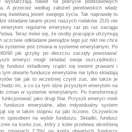
ie wystarczają nawet na pokrycie podstawowych
a. A przecież według założeń perelowskich władz
oną świetlaną jesień swojego życia. Tak naprawdę to
iądze składane latami przez naszych rodaków. ZUS nie
ć emerytom regularne emerytury raz po raz zaciąga
ństwa. Teraz mówi się, że osoby pracujące utrzymują
h uczciwie odkładane pieniądze tego już nikt nie chce
yła systemie jest zmiana w systemie emerytalnym. Po
t 80/90 jak grzyby po deszczu zaczęły powstawać
yszli emeryci mogli składać swoje oszczędności.
dy fundusz składkowy rządzi się swoimi prawami i
 tym otwarte fundusze emerytalne nie tylko składają
ytów tak jak to wcześniej czynił zus, ale także je
chodzi im, a co za tym idzie przyszłym emerytom na
do zmian w systemie emerytalnym. Po transformacji
funkcjonować jako drugi filar. Przyszli emeryci mieli
 fundusze emerytalne, albo indywidualny system
jął się w takim stopniu na jaki liczono. Oczywiście
szym sposobem na wybór funduszu. Składki, fundusz
cznie na konto zus, który z kolei przelewa określoną
po zmianach 2,3%/ na konta otwartych funduszy