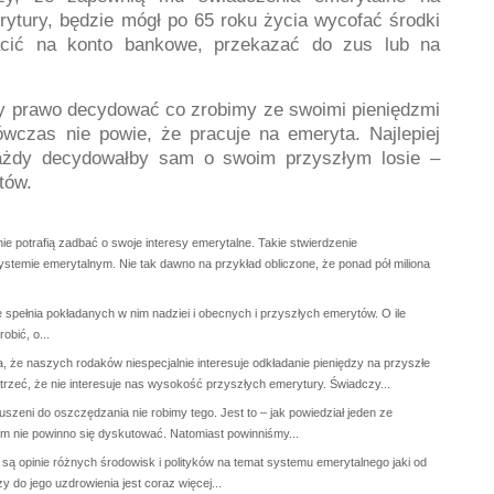
rytury, będzie mógł po 65 roku życia wycofać środki
cić na konto bankowe, przekazać do zus lub na
 prawo decydować co zrobimy ze swoimi pieniędzmi
ówczas nie powie, że pracuje na emeryta. Najlepiej
każdy decydowałby sam o swoim przyszłym losie –
tów.
ie potrafią zadbać o swoje interesy emerytalne. Takie stwierdzenie
stemie emerytalnym. Nie tak dawno na przykład obliczone, że ponad pół miliona
 spełnia pokładanych w nim nadziei i obecnych i przyszłych emerytów. O ile
obić, o...
ka, że naszych rodaków niespecjalnie interesuje odkładanie pieniędzy na przyszłe
zeć, że nie interesuje nas wysokość przyszłych emerytury. Świadczy...
szeni do oszczędzania nie robimy tego. Jest to – jak powiedział jeden ze
ym nie powinno się dyskutować. Natomiast powinniśmy...
są opinie różnych środowisk i polityków na temat systemu emerytalnego jaki od
zy do jego uzdrowienia jest coraz więcej...