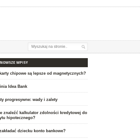
JNOWSZE WPISY
karty chipowe są lepsze od magnetycznych?
linia Idea Bank
ty progresywne: wady i zalety
e znaleźć kalkulator zdolności kredytowej do
ytu hipotecznego?
zakładać dziecku konto bankowe?