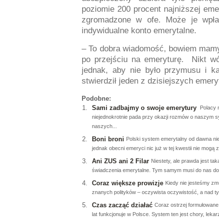
poziomie 200 procent najniższej eme
zgromadzone w ofe. Może je wpła
indywidualne konto emerytalne.
– To dobra wiadomość, bowiem mamy
po przejściu na emeryturę.
Nikt w
jednak, aby nie było przymusu i 
stwierdził jeden z dzisiejszych emery
Podobne:
Sami zadbajmy o swoje emerytury
Polacy n
niejednokrotnie pada przy okazji rozmów o naszym sy
naszych...
Boni broni
Polski system emerytalny od dawna nie
jednak obecni emeryci nic już w tej kwestii nie mogą zr
Ani ZUS ani 2 Filar
Niestety, ale prawda jest ta
świadczenia emerytalne. Tym samym musi do nas dotr
Coraz większe prowizje
Kiedy nie jesteśmy zmu
znanych polityków – oczywista oczywistość, a nad t
Czas zacząć działać
Coraz ostrzej formułowane 
lat funkcjonuje w Polsce. System ten jest chory, lekar