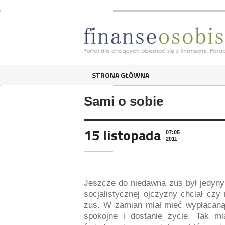
STRONA GŁÓWNA
Sami o sobie
15 listopada
07:05
2011
Jeszcze do niedawna zus był jedyn
socjalistycznej ojczyzny chciał czy
zus. W zamian miał mieć wypłacaną 
spokojne i dostanie życie. Tak m