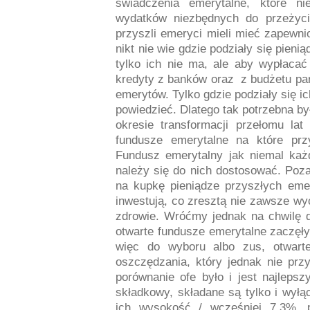
świadczenia emerytalne, które n
wydatków niezbędnych do przeżyci
przyszli emeryci mieli mieć zapewni
nikt nie wie gdzie podziały się pien
tylko ich nie ma, ale aby wypłaca
kredyty z banków oraz
z budżetu pa
emerytów. Tylko gdzie podziały się ic
powiedzieć. Dlatego tak potrzebna b
okresie transformacji przełomu la
fundusze emerytalne na które prz
Fundusz emerytalny jak niemal każ
należy się do nich dostosować. Poza
na kupkę pieniądze przyszłych emer
inwestują, co zresztą nie zawsze wy
zdrowie. Wróćmy jednak na chwilę 
otwarte fundusze emerytalne zaczęły 
więc do wyboru albo zus, otwarte
oszczędzania, który jednak nie przy
porównanie ofe było i jest najlep
składkowy, składane są tylko i wyłą
ich wysokość / wcześniej 7,3%, 