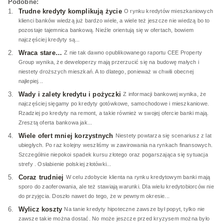
Podobne:
Trudne kredyty komplikują życie
O rynku kredytów mieszkaniowych
klienci banków wiedzą już bardzo wiele, a wiele też jeszcze nie wiedzą bo to
pozostaje tajemnica bankową. Nieźle orientują się w ofertach, bowiem
najczęściej kredyty są...
Wraca stare…
Z nie tak dawno opublikowanego raportu CEE Property
Group wynika, że deweloperzy mają przerzucić się na budowę małych i
niestety droższych mieszkań. A to dlatego, ponieważ w chwili obecnej
najlepiej...
Wady i zalety kredytu i pożyczki
Z informacji bankowej wynika, że
najczęściej sięgamy po kredyty gotówkowe, samochodowe i mieszkaniowe.
Rzadziej po kredyty na remont, a takie również w swojej ofercie banki mają.
Zresztą oferta bankowa jak...
Wiele ofert mniej korzystnych
Niestety powtarza się scenariusz z lat
ubiegłych. Po raz kolejny weszliśmy w zawirowania na rynkach finansowych.
Szczególnie niepokoi spadek kursu złotego oraz pogarszająca się sytuacja
strefy . Osłabienie polskiej złotówki...
Coraz trudniej
W celu zdobycie klienta na rynku kredytowym banki mają
sporo do zaoferowania, ale też stawiają warunki. Dla wielu kredytobiorców nie
do przyjęcia. Doszło nawet do tego, że w pewnym okresie...
Wylicz koszty
Na tanie kredyty hipoteczne zawsze był popyt, tylko nie
zawsze takie można dostać. No może jeszcze przed kryzysem można było