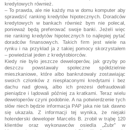
kredytowych również.
– To prawda, ale nie każdy ma w domu komputer aby
sprawdzić ranking kredytów hipotecznych. Doradców
kredytowych w bankach również bym nie polecał,
ponieważ będą preferować swoje banki. Jeżeli więc
nie ranking kredytów hipotecznych to najlepiej pytać
doradców finansowych. Takich firm jest wiele na
rynku i na przykład ja z takiej pomocy skorzystałem
– powiedział jeden z kredytobiorców.
Kiedy nie było jeszcze deweloperów, jak grzyby po
deszczu powstawały społeczne spółdzielnie
mieszkaniowe, które albo bankrutowały zostawiając
swoich członków z niespłaconymi kredytami i bez
dachu nad głową, albo ich prezesi defraudowali
pieniądze i lądowali później za kratkami. Teraz wielu
deweloperów czyni podobnie. A na potwierdzenie tych
słów niech będzie informacja PAP jaka nie tak dawno
się ukazała. Z informacji tej wynika, że niejaki
holenderski deweloper Marcelis B. zrobił w trąbę 120
klientów oraz wykonawców osiedla „Żubr” w