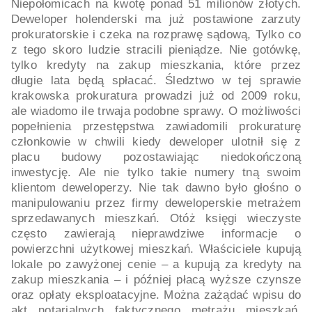
Niepołomicach na kwotę ponad 51 milionów złotych.
Deweloper holenderski ma już postawione zarzuty
prokuratorskie i czeka na rozprawę sądową, Tylko co
z tego skoro ludzie stracili pieniądze. Nie gotówkę,
tylko kredyty na zakup mieszkania, które przez
długie lata będą spłacać. Śledztwo w tej sprawie
krakowska prokuratura prowadzi już od 2009 roku,
ale wiadomo ile trwaja podobne sprawy. O możliwości
popełnienia przestępstwa zawiadomili prokuraturę
członkowie w chwili kiedy deweloper ulotnił się z
placu budowy pozostawiając niedokończoną
inwestycję. Ale nie tylko takie numery tną swoim
klientom deweloperzy. Nie tak dawno było głośno o
manipulowaniu przez firmy deweloperskie metrażem
sprzedawanych mieszkań. Otóż księgi wieczyste
często zawierają nieprawdziwe informacje o
powierzchni użytkowej mieszkań. Właściciele kupują
lokale po zawyżonej cenie – a kupują za kredyty na
zakup mieszkania – i później płacą wyższe czynsze
oraz opłaty eksploatacyjne. Można zażądać wpisu do
akt notarialnych faktycznego metrażu mieszkań.