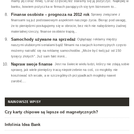
mamy jej coraz mniej. Coraz częściej też staramy się ją pożyczyć. Najlepiej w
banku, bowiem pożyczka w firmach parających się tym biznesem to...
Finanse osobiste – prognoza na 2012 rok
Sprawy związane z
finansami są już podstawowym aspektem naszego życia. Biorąc pod uwagę,
że to pieniędzmi posługujemy się w obrocie, bez nich nie nabędziemy żadnej
materialnej rzeczy, finanse osobiste trapią...
Samochody używane na sprzedaż
Oglądając reklamy między
naszymi ulubionymi serialami bądź filmami na stacjach komercyjnych często
możemy natrafić się na reklamę samochodów. „Może być twój już od 150
tysięcy złotych”. Już sam fakt ironii...
Napraw swoje finanse
Jest na świecie wielu ludzi, którzy nie zdają sobie
sprawę, jak wiele pieniędzy tracą niepotrzebnie na coś, co mogłoby nie
kosztować ich wcale, a w szczególnych przypadkach mogłoby nawet
zarobić....
NAJNOWSZE WPISY
Czy karty chipowe są lepsze od magnetycznych?
Infolinia Idea Bank