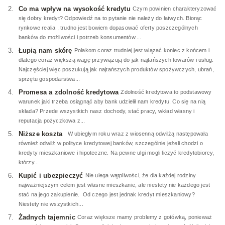
Co ma wpływ na wysokość kredytu
Czym powinien charakteryzować
się dobry kredyt? Odpowiedź na to pytanie nie należy do łatwych. Biorąc
rynkowe realia , trudno jest bowiem dopasować oferty poszczególnych
banków do możliwości i potrzeb konsumentów....
Łupią nam skórę
Polakom coraz trudniej jest wiązać koniec z końcem i
dlatego coraz większą wagę przywiązują do jak najtańszych towarów i usług.
Najczęściej więc poszukują jak najtańszych produktów spożywczych, ubrań,
sprzętu gospodarstwa...
Promesa a zdolność kredytowa
Zdolność kredytowa to podstawowy
warunek jaki trzeba osiągnąć aby bank udzielił nam kredytu. Co się na nią
składa? Przede wszystkich nasz dochody, stać pracy, wkład własny i
reputacja pożyczkowa z...
Niższe koszta
W ubiegłym roku wraz z wiosenną odwilżą następowała
również odwilż w polityce kredytowej banków, szczególnie jeżeli chodzi o
kredyty mieszkaniowe i hipoteczne. Na pewne ulgi mogli liczyć kredytobiorcy,
którzy...
Kupić i ubezpieczyć
Nie ulega wątpliwości, że dla każdej rodziny
najważniejszym celem jest własne mieszkanie, ale niestety nie każdego jest
stać na jego zakupienie. Od czego jest jednak kredyt mieszkaniowy?
Niestety nie wszystkich...
Żadnych tajemnic
Coraz większe mamy problemy z gotówką, ponieważ