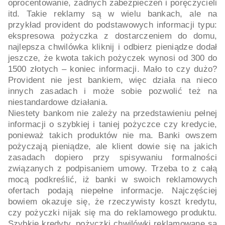
oprocentowanie, żadnych zabezpieczeń i poręczycieli
itd. Takie reklamy są w wielu bankach, ale na
przykład provident do podstawowych informacji typu:
ekspresowa pożyczka z dostarczeniem do domu,
najlepsza chwilówka kliknij i odbierz pieniądze dodał
jeszcze, że kwota takich pożyczek wynosi od 300 do
1500 złotych – koniec informacji. Mało to czy dużo?
Provident nie jest bankiem, więc działa na nieco
innych zasadach i może sobie pozwolić też na
niestandardowe działania.
Niestety bankom nie zależy na przedstawieniu pełnej
informacji o szybkiej i taniej pożyczce czy kredycie,
ponieważ takich produktów nie ma. Banki owszem
pożyczają pieniądze, ale klient dowie się na jakich
zasadach dopiero przy spisywaniu formalności
związanych z podpisaniem umowy. Trzeba to z całą
mocą podkreślić, iż banki w swoich reklamowych
ofertach podają niepełne informacje. Najczęściej
bowiem okazuje się, że rzeczywisty koszt kredytu,
czy pożyczki nijak się ma do reklamowego produktu.
Szybkie kredyty, pożyczki chwilówki reklamowane są