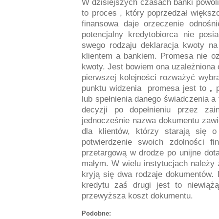
W dzisiejszych czasach banki powoli
to proces , który poprzedzał więks
finansowa daje orzeczenie odnośn
potencjalny kredytobiorca nie pos
swego rodzaju deklaracja kwoty n
klientem a bankiem. Promesa nie o
kwoty. Jest bowiem ona uzależniona 
pierwszej kolejności rozważyć wyb
punktu widzenia promesa jest to „ p
lub spełnienia danego świadczenia 
decyzji po dopełnieniu przez zai
jednocześnie nazwa dokumentu zawie
dla klientów, którzy starają się o
potwierdzenie swoich zdolności f
przetargową w drodze po unijne dota
małym. W wielu instytucjach należy 
kryją się dwa rodzaje dokumentów. 
kredytu zaś drugi jest to niewiążą
przewyższa koszt dokumentu.
Podobne: