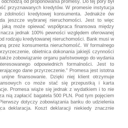
 odchodzą od proponowania promesy. Do tej pory był
zość przyznawanych kredytów. W promesie instytucja
ie zdolności kredytowej konsumenta. Jednakże ów
iada jeszcze wybranej nieruchomości. Jest to więc
a jaką może opiewać współpraca finansowa między
znacza jednak 100% pewności względem oferowanej
od rodzaju kredytowanej nieruchomości. Bank musi w
raną przez konsumenta nieruchomość. W formalnego
rzyrzeczenie, obietnica dokonania jakiejś czynności
a także zobowiązanie organu państwowego do wydania
nteresowanego odpowiednich formalności. Jest to
rającego dane przyrzeczenie.” Promesa jest istotna
 unijne finansowanie. Dzięki niej klient otrzymuje
inansowych co może stać się przepustką i karta
cje. Promesa wiąże się jednak z wydatkiem i to nie
za nią zapłacić bagatela 500 PLN. Pod tym pojęciem
Pierwszy dotyczy zobowiązania banku do udzielenia
ca deklaracja. Koszt deklaracji niekiedy znacznie