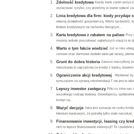
Zdolność kredytowa
Każdy bank zanim pożyczy
oszacować ryzyko, czy jesteśmy w stanie spłacić zaci
Linia kredytowa dla firm: kiedy przydaje s
własną działalność gospodarczą. Warto sprawdzić, kied
limitem kredytowym na rachunku bieżącym...
Karta kredytowa z rabatem na paliwo
Przy 
musimy jednak poszukiwać najtańszych stacji (o te d
Warto o tym fakcie wiedzieć
Już w roku ubieg
cenowe oraz darmowe dodatki takie jak tarasy, piwnic
Grunt do dobra historia
Zawsze marzyliśmy lub
mieszkania to najczęściej za kredyt z banku, bowiem 
Ograniczenie akcji kredytowej
Wydawać by si
tymczasem za sprawą rekomendacji T nie jest to taki
Lepszy inwestor zastępczy
Póki co zima nas 
wszelkiego rodzaju bodowy. Deweloperzy, spółdzielni
kredyt na...
Ważyć decyzje
Jaka jest sytuacja na rynku kredy
klientom bankowym, że potrafią tylko stale narzekać,
Finansowanie inwestycji, leasing czy kre
nich to lepsze finansowanie inwestycji? Te i podobne 