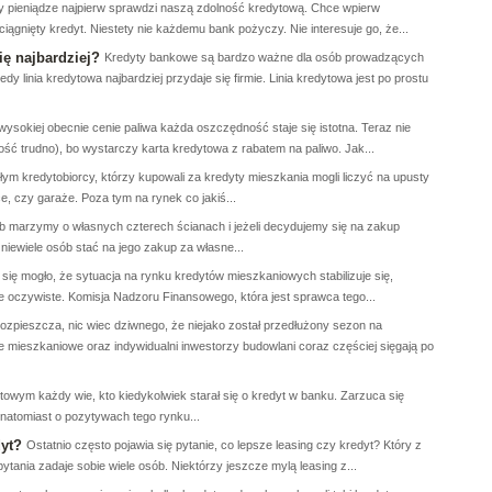
 pieniądze najpierw sprawdzi naszą zdolność kredytową. Chce wpierw
ągnięty kredyt. Niestety nie każdemu bank pożyczy. Nie interesuje go, że...
ię najbardziej?
Kredyty bankowe są bardzo ważne dla osób prowadzących
y linia kredytowa najbardziej przydaje się firmie. Linia kredytowa jest po prostu
wysokiej obecnie cenie paliwa każda oszczędność staje się istotna. Teraz nie
ość trudno), bo wystarczy karta kredytowa z rabatem na paliwo. Jak...
łym kredytobiorcy, którzy kupowali za kredyty mieszkania mogli liczyć na upusty
e, czy garaże. Poza tym na rynek co jakiś...
 marzymy o własnych czterech ścianach i jeżeli decydujemy się na zakup
niewiele osób stać na jego zakup za własne...
ę mogło, że sytuacja na rynku kredytów mieszkaniowych stabilizuje się,
e oczywiste. Komisja Nadzoru Finansowego, która jest sprawca tego...
rozpieszcza, nic wiec dziwnego, że niejako został przedłużony sezon na
e mieszkaniowe oraz indywidualni inwestorzy budowlani coraz częściej sięgają po
towym każdy wie, kto kiedykolwiek starał się o kredyt w banku. Zarzuca się
 natomiast o pozytywach tego rynku...
dyt?
Ostatnio często pojawia się pytanie, co lepsze leasing czy kredyt? Który z
pytania zadaje sobie wiele osób. Niektórzy jeszcze mylą leasing z...