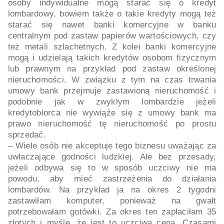
osoby indywidualne mogą starać się o kredyt
lombardowy, bowiem także o takie kredyty mogą też
starać się nawet banki komercyjne w banku
centralnym pod zastaw papierów wartościowych, czy
też metali szlachetnych. Z kolei banki komercyjne
mogą i udzielają takich kredytów osobom fizycznym
lub prawnym na przykład pod zastaw określonej
nieruchomości. W związku z tym na czas trwania
umowy bank przejmuje zastawioną nieruchomość i
podobnie jak w zwykłym lombardzie jeżeli
kredytobiorca nie wywiąże się z umowy bank ma
prawo nieruchomość tę nieruchomość po prostu
sprzedać.
– Wiele osób nie akceptuje tego biznesu uważając za
uwłaczające godności ludzkiej. Ale bez przesady,
jeżeli odbywa się to w sposób uczciwy nie ma
powodu, aby mieć zastrzeżenia do działania
lombardów. Na przykład ja na okres 2 tygodni
zastawiłam komputer, ponieważ na gwałt
potrzebowałam gotówki. Za okres ten zapłaciłam 35
złotych i myślę, że jest to uczciwa cena. Czasami