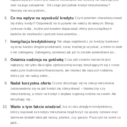
stać na jego zakupienie. Od czego jest jednak kredyt mieszkaniowy?
Niestety nie wszystkich...
Co ma wpływ na wysokość kredytu
Czym powinien charakteryzować
się dobry kredyt? Odpowiedź na to pytanie nie należy do łatwych. Biorąc
rynkowe realia , trudno jest bowiem dopasować oferty poszczególnych
banków do możliwości i potrzeb konsumentów....
Inwigilacja kredytobiorcy
Nie ulega wątpliwości, że kredyty bankowe
są teraz bardzo drogimi produktami, coraz trudniej je uzyskać, a mimo to stale
o nie zabiegamy. Zabiegamy, ponieważ jak już to zostało powiedziane po...
Ostatnia nadzieja na gotówkę
Czas jaki ostatnio nastał nie jest
najlepszy nie tylko dla krajów zjednoczonej europy borykających się z coraz
większymi trudnościami finansowymi, ale również dla naszych rodaków,
którzy już nie radzą sobie...
Nadal korzystna oferta
Czysto decydując się na zakup mieszkania
zastanawiamy się na jaki kredyt się zdecydować – hipoteczny czy
mieszkaniowy, a może na kredyt z dopłata rządową rodzina na swoim. Ale
decydując się...
Warto o tym fakcie wiedzieć
Już w roku ubiegłym kredytobiorcy,
którzy kupowali za kredyty mieszkania mogli liczyć na upusty cenowe oraz
darmowe dodatki takie jak tarasy, piwnice, czy garaże. Poza tym na rynek co
jakiś...