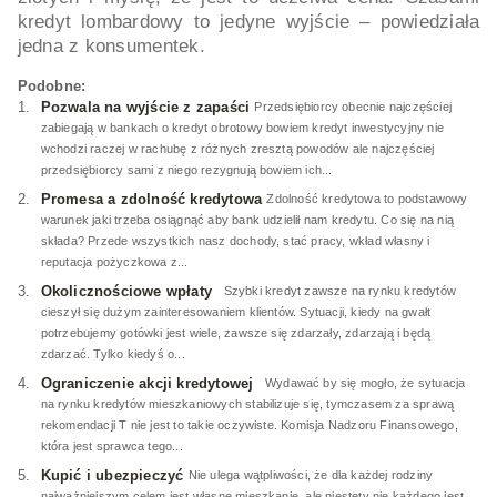
kredyt lombardowy to jedyne wyjście – powiedziała
jedna z konsumentek.
Podobne:
Pozwala na wyjście z zapaści
Przedsiębiorcy obecnie najczęściej
zabiegają w bankach o kredyt obrotowy bowiem kredyt inwestycyjny nie
wchodzi raczej w rachubę z różnych zresztą powodów ale najczęściej
przedsiębiorcy sami z niego rezygnują bowiem ich...
Promesa a zdolność kredytowa
Zdolność kredytowa to podstawowy
warunek jaki trzeba osiągnąć aby bank udzielił nam kredytu. Co się na nią
składa? Przede wszystkich nasz dochody, stać pracy, wkład własny i
reputacja pożyczkowa z...
Okolicznościowe wpłaty
Szybki kredyt zawsze na rynku kredytów
cieszył się dużym zainteresowaniem klientów. Sytuacji, kiedy na gwałt
potrzebujemy gotówki jest wiele, zawsze się zdarzały, zdarzają i będą
zdarzać. Tylko kiedyś o...
Ograniczenie akcji kredytowej
Wydawać by się mogło, że sytuacja
na rynku kredytów mieszkaniowych stabilizuje się, tymczasem za sprawą
rekomendacji T nie jest to takie oczywiste. Komisja Nadzoru Finansowego,
która jest sprawca tego...
Kupić i ubezpieczyć
Nie ulega wątpliwości, że dla każdej rodziny
najważniejszym celem jest własne mieszkanie, ale niestety nie każdego jest