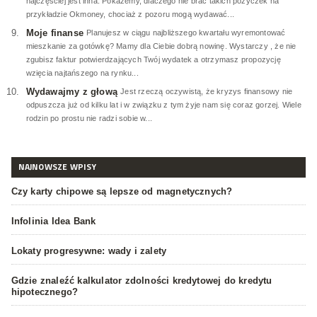
najczęściej jest inna. Pokażemy, dlaczego nie brać takich pożyczek na
przykładzie Okmoney, chociaż z pozoru mogą wydawać...
Moje finanse
Planujesz w ciągu najbliższego kwartału wyremontować
mieszkanie za gotówkę? Mamy dla Ciebie dobrą nowinę. Wystarczy , że nie
zgubisz faktur potwierdzających Twój wydatek a otrzymasz propozycję
wzięcia najtańszego na rynku...
Wydawajmy z głową
Jest rzeczą oczywistą, że kryzys finansowy nie
odpuszcza już od kilku lat i w związku z tym żyje nam się coraz gorzej. Wiele
rodzin po prostu nie radzi sobie w...
NAJNOWSZE WPISY
Czy karty chipowe są lepsze od magnetycznych?
Infolinia Idea Bank
Lokaty progresywne: wady i zalety
Gdzie znaleźć kalkulator zdolności kredytowej do kredytu
hipotecznego?