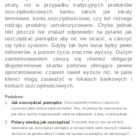
straty, niż w przypadku tradycyjnych produktów
oszczędnościowych banku takich jak lokaty
terminowe, konta oszczędnościowe, czy też różnego
rodzaju produkty ustrukturyzowane. Chyba jednak
nikt jeszcze nie znalazł odpowiedzi na pytanie jak
oszczędzać pieniądze aby nic nie stracić, a cieszyć
się tylko zyskiem. Gdyby tak było świat byłby pełen
milionerów, a poziom życia znacznie wyższy. Dużym
zainteresowaniem cieszą się również obligacje
długoterminowe skarbu państwa oferujące pewne
oprocentowanie, czasem nawet wyższe niż, te jakie
klienci mogą zauważyć w lokatach bankowych i
kontach oszczędnościowych.
Podobne:
Jak oszczędzać pieniądze
Oszczędzanie to jedna z cięższych
czynności jakie można sobie wymyśleć. Raz, że pensja nie zawsze jest na
tyle duża, byśmy mogli pozwolić sobie na odkładanie, a dwa, że jeśli jednak...
Polacy wiedzą jak oszczędzać
To pytanie dręczy nas nie od dziś,
mianowicie jak oszczędzać pieniądze w sytuacji kiedy wielu naszych rodaków
nie ma co do garnka włożyć i kiedy nie wystarcza pieniędzy do pierwszego?...