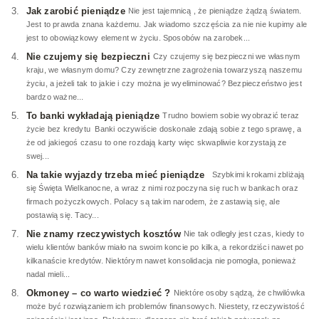
Jak zarobić pieniądze
Nie jest tajemnicą , że pieniądze żądzą światem.
Jest to prawda znana każdemu. Jak wiadomo szczęścia za nie nie kupimy ale
jest to obowiązkowy element w życiu. Sposobów na zarobek...
Nie czujemy się bezpieczni
Czy czujemy się bezpieczni we własnym
kraju, we własnym domu? Czy zewnętrzne zagrożenia towarzyszą naszemu
życiu, a jeżeli tak to jakie i czy można je wyeliminować? Bezpieczeństwo jest
bardzo ważne...
To banki wykładają pieniądze
Trudno bowiem sobie wyobrazić teraz
życie bez kredytu Banki oczywiście doskonale zdają sobie z tego sprawę, a
że od jakiegoś czasu to one rozdają karty więc skwapliwie korzystają ze
swej...
Na takie wyjazdy trzeba mieć pieniądze
Szybkimi krokami zbliżają
się Święta Wielkanocne, a wraz z nimi rozpoczyna się ruch w bankach oraz
firmach pożyczkowych. Polacy są takim narodem, że zastawią się, ale
postawią się. Tacy...
Nie znamy rzeczywistych kosztów
Nie tak odległy jest czas, kiedy to
wielu klientów banków miało na swoim koncie po kilka, a rekordziści nawet po
kilkanaście kredytów. Niektórym nawet konsolidacja nie pomogła, ponieważ
nadal mieli...
Okmoney – co warto wiedzieć ?
Niektóre osoby sądzą, że chwilówka
może być rozwiązaniem ich problemów finansowych. Niestety, rzeczywistość