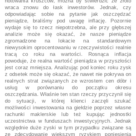
notowania kruszców, można by stwierdzić że złoto
wraca znowu do łask inwestorów. Jednak, czy
odpowiadając sobie na pytanie jak oszczędzać
pieniądze, braliśmy pod uwagę inflację. Pozornie
wydaje się to rzecz niepotrzebna, ale przy głębszej
analizie może się okazać, że nasze pieniądze
zgromadzone na lokacie na standardowym
niewysokim oprocentowaniu w rzeczywistości realnie
tracą co roku na wartości. Rosnąca inflacja
powoduje, że realna wartość pieniądza w przyszłości
jest coraz mniejsza. Analizując pod koniec roku zysk
z odsetek może się okazać, że nawet nie pokrywa on
realnych strat związanych ze wzrostem cen dóbr i
usług w porównaniu do początku okresu
oszczędzania. Właśnie ten stan rzeczy przyczynił się
do sytuacji, w której klienci zaczęli szukać
możliwości inwestowania na giełdzie poprzez własne
rachunki maklerskie lub też kupując jednostki
uczestnictwa w funduszach inwestycyjnych. Jednak
względnie duże zyski w tym przypadku związane są
ze zdecydowanie większym ryzykiem poniesienia